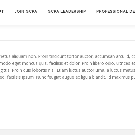
UT
JOIN GCPA
GCPA LEADERSHIP
PROFESSIONAL D
metus aliquam non. Proin tincidunt tortor auctor, accumsan arcu id, co
et rhoncus quis, facilisis et dolor. Proin libero odio, ultrices et t
tis. Proin quis lobortis nisi. Etiam luctus auctor urna, a luctus metus 
ed, facilisis ipsum. Nunc feugiat augue ac ligula blandit, id maximus p