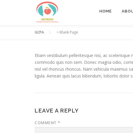
Skip
to
HOME
ABO
content
GCPA
>
Blank Page
Etiam vestibulum pellentesque nisi, ac scelerisque 
commodo quis non sem. Donec magna odio, commodo eg
nisl vel rhoncus rhoncus. Nam vehicula maximus sagit
ligula. Aenean quis lacus bibendum, lobortis dolor s
LEAVE A REPLY
COMMENT
*